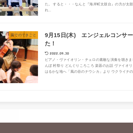
た。 すると・・・なんと『海岸町太鼓台』の方が太
れ...
9月15日(木) エンジェルコンサ
園でのできごと
た！
2022.09.30
ピアノ・ヴァイオリン・チェロの素敵な演奏を聴きまし
んぼ 村祭り どんぐりころころ 楽器のお話 ヴァイオリ
はるかな地へ「風の谷のナウシカ」より ウクライナの作