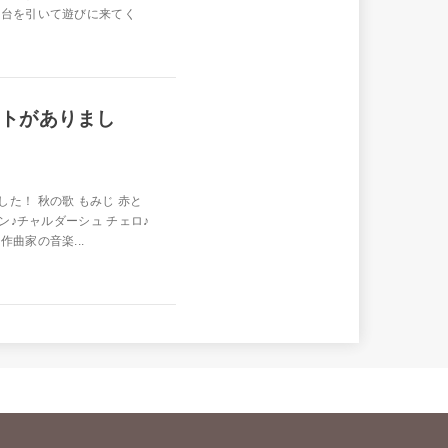
鼓台を引いて遊びに来てく
ートがありまし
た！ 秋の歌 もみじ 赤と
ン♪チャルダーシュ チェロ♪
曲家の音楽...