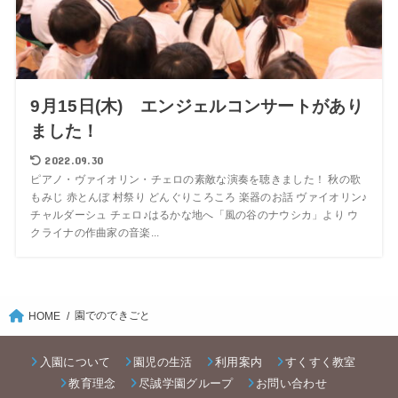
9月15日(木) エンジェルコンサートがあり
ました！
2022.09.30
ピアノ・ヴァイオリン・チェロの素敵な演奏を聴きました！ 秋の歌
もみじ 赤とんぼ 村祭り どんぐりころころ 楽器のお話 ヴァイオリン♪
チャルダーシュ チェロ♪はるかな地へ「風の谷のナウシカ」より ウ
クライナの作曲家の音楽...
園でのできごと
HOME
入園について
園児の生活
利用案内
すくすく教室
教育理念
尽誠学園グループ
お問い合わせ